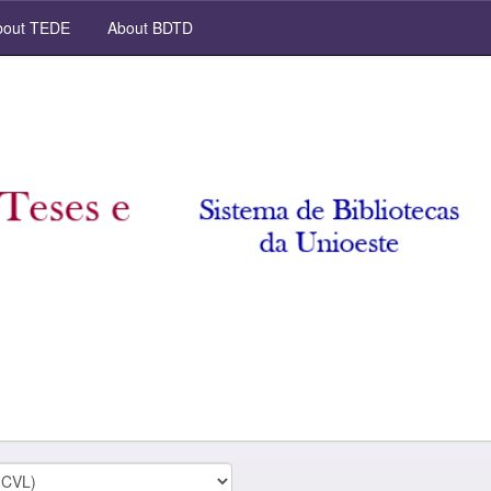
out TEDE
About BDTD