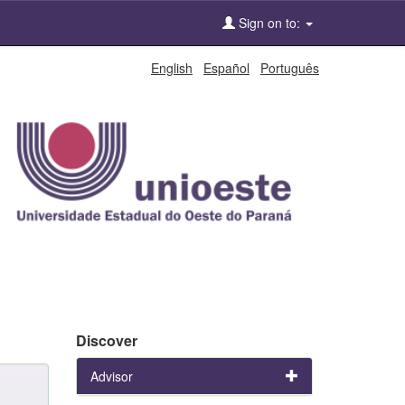
Sign on to:
English
Español
Português
Discover
Advisor