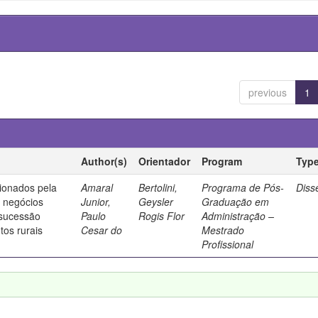
previous
1
Author(s)
Orientador
Program
Typ
ionados pela
Amaral
Bertolini,
Programa de Pós-
Diss
e negócios
Junior,
Geysler
Graduação em
 sucessão
Paulo
Rogis Flor
Administração –
os rurais
Cesar do
Mestrado
Profissional