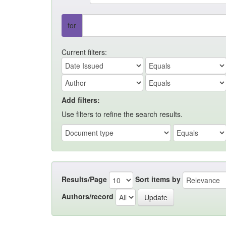
for
Current filters:
Add filters:
Use filters to refine the search results.
Results/Page
Sort items by
Authors/record