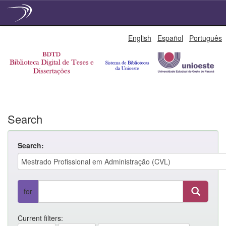
Skip
English
Español
Português
navigation
Search
Search:
for
Current filters: