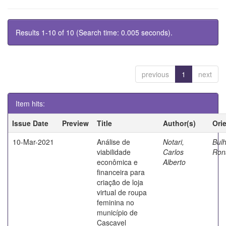
Results 1-10 of 10 (Search time: 0.005 seconds).
previous
1
next
Item hits:
Issue Date
Preview
Title
Author(s)
Ori
10-Mar-2021
Análise de
Notari,
Bul
viabilidade
Carlos
Ron
econômica e
Alberto
financeira para
criação de loja
virtual de roupa
feminina no
município de
Cascavel