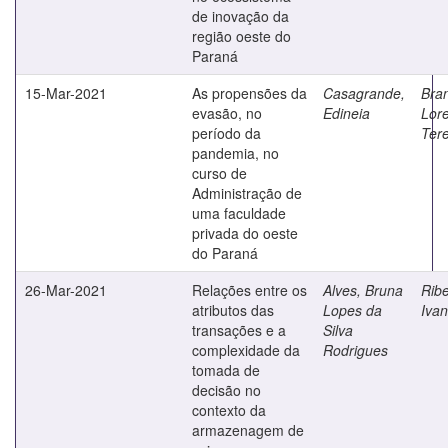
de inovação da
região oeste do
Paraná
15-Mar-2021
As propensões da
Casagrande,
Bran
evasão, no
Edineia
Lore
período da
Ter
pandemia, no
curso de
Administração de
uma faculdade
privada do oeste
do Paraná
26-Mar-2021
Relações entre os
Alves, Bruna
Ribe
atributos das
Lopes da
Iva
transações e a
Silva
complexidade da
Rodrigues
tomada de
decisão no
contexto da
armazenagem de