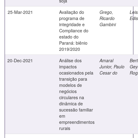
soja
25-Mar-2021
Avaliação do
Grego,
Lei
programa de
Ricardo
Edis
integridade e
Gambini
Compliance do
estado do
Paraná: biênio
2019/2020
20-Dec-2021
Análise dos
Amaral
Bert
impactos
Junior, Paulo
Gey
ocasionados pela
Cesar do
Rogi
transição para
modelos de
negócios
circulares na
dinâmica de
sucessão familiar
em
empreendimentos
rurais