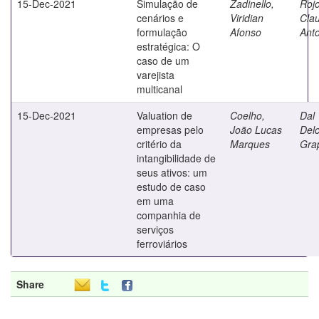
15-Dec-2021
Simulação de
Zadinello,
Rojo
cenários e
Viridian
Cla
formulação
Afonso
Ant
estratégica: O
caso de um
varejista
multicanal
15-Dec-2021
Valuation de
Coelho,
Dal 
empresas pelo
João Lucas
Delc
critério da
Marques
Gra
intangibilidade de
seus ativos: um
estudo de caso
em uma
companhia de
serviços
ferroviários
Share