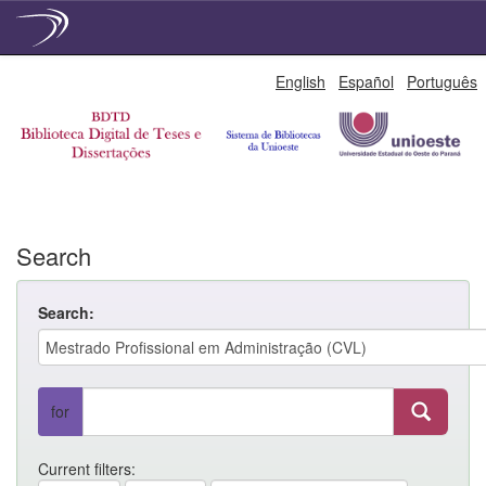
Skip
English
Español
Português
navigation
Search
Search:
for
Current filters: