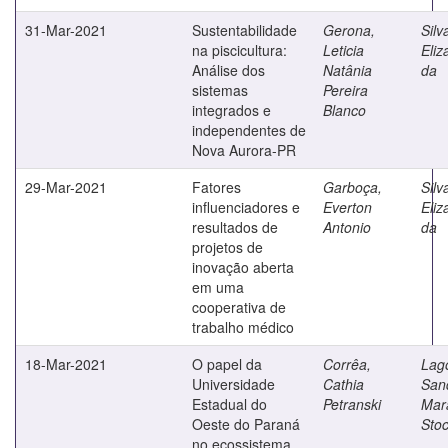
31-Mar-2021
Sustentabilidade
Gerona,
Silv
na piscicultura:
Leticia
Eliz
Análise dos
Natânia
da
sistemas
Pereira
integrados e
Blanco
independentes de
Nova Aurora-PR
29-Mar-2021
Fatores
Garboça,
Silv
influenciadores e
Everton
Eliz
resultados de
Antonio
da
projetos de
inovação aberta
em uma
cooperativa de
trabalho médico
18-Mar-2021
O papel da
Corrêa,
Lag
Universidade
Cathia
San
Estadual do
Petranski
Mar
Oeste do Paraná
Sto
no ecossistema