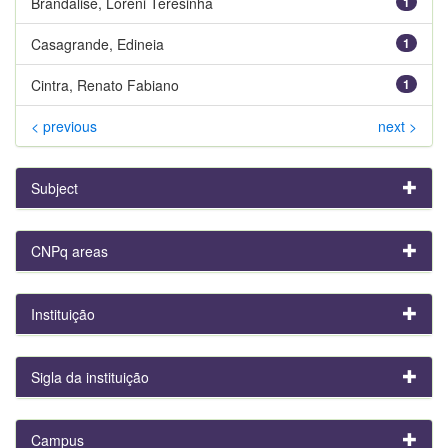
Brandalise, Loreni Teresinha
1
Casagrande, Edineia
1
Cintra, Renato Fabiano
1
< previous
next >
Subject
CNPq areas
Instituição
Sigla da instituição
Campus