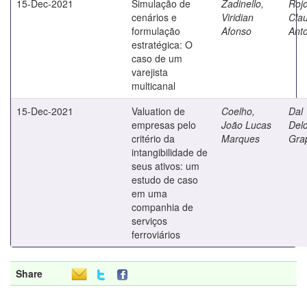
15-Dec-2021
Simulação de
Zadinello,
Rojo
cenários e
Viridian
Cla
formulação
Afonso
Ant
estratégica: O
caso de um
varejista
multicanal
15-Dec-2021
Valuation de
Coelho,
Dal 
empresas pelo
João Lucas
Delc
critério da
Marques
Gra
intangibilidade de
seus ativos: um
estudo de caso
em uma
companhia de
serviços
ferroviários
Share