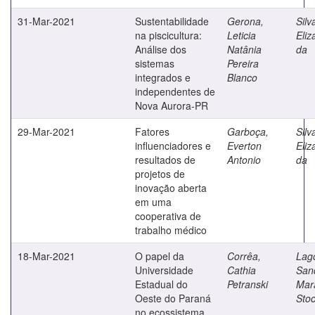
31-Mar-2021
Sustentabilidade
Gerona,
Silv
na piscicultura:
Leticia
Eliz
Análise dos
Natânia
da
sistemas
Pereira
integrados e
Blanco
independentes de
Nova Aurora-PR
29-Mar-2021
Fatores
Garboça,
Silv
influenciadores e
Everton
Eliz
resultados de
Antonio
da
projetos de
inovação aberta
em uma
cooperativa de
trabalho médico
18-Mar-2021
O papel da
Corrêa,
Lag
Universidade
Cathia
San
Estadual do
Petranski
Mar
Oeste do Paraná
Sto
no ecossistema