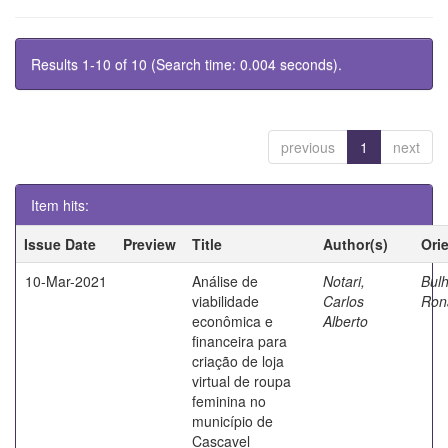
Results 1-10 of 10 (Search time: 0.004 seconds).
previous
1
next
Item hits:
Issue Date
Preview
Title
Author(s)
Ori
10-Mar-2021
Análise de
Notari,
Bul
viabilidade
Carlos
Ron
econômica e
Alberto
financeira para
criação de loja
virtual de roupa
feminina no
município de
Cascavel