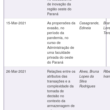
de inovação da
região oeste do
Paraná
15-Mar-2021
As propensões da
Casagrande,
Bran
evasão, no
Edineia
Lore
período da
Ter
pandemia, no
curso de
Administração de
uma faculdade
privada do oeste
do Paraná
26-Mar-2021
Relações entre os
Alves, Bruna
Ribe
atributos das
Lopes da
Iva
transações e a
Silva
complexidade da
Rodrigues
tomada de
decisão no
contexto da
armazenagem de