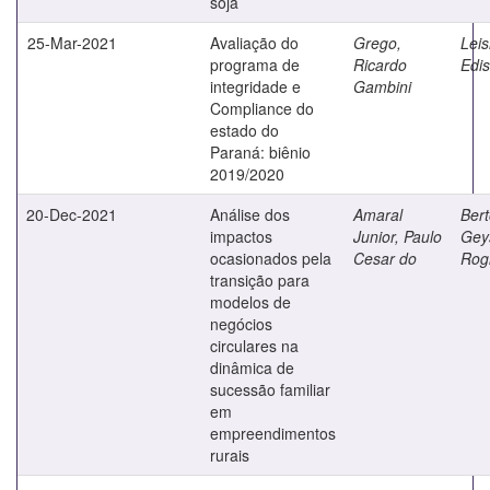
soja
25-Mar-2021
Avaliação do
Grego,
Lei
programa de
Ricardo
Edis
integridade e
Gambini
Compliance do
estado do
Paraná: biênio
2019/2020
20-Dec-2021
Análise dos
Amaral
Bert
impactos
Junior, Paulo
Gey
ocasionados pela
Cesar do
Rogi
transição para
modelos de
negócios
circulares na
dinâmica de
sucessão familiar
em
empreendimentos
rurais