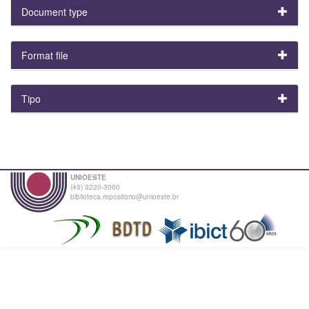
Document type
Format file
Tipo
UNIOESTE
(45) 3220-3000
biblioteca.repositorio@unioeste.br