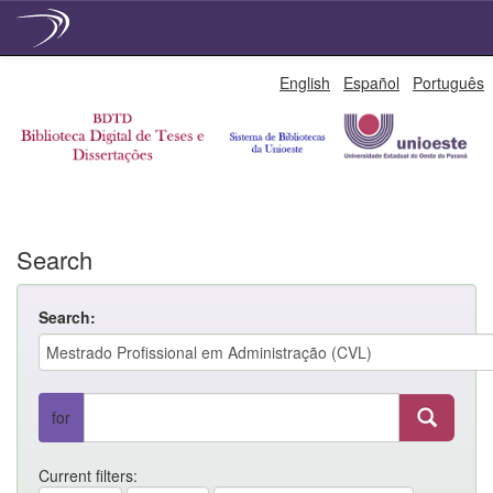
Skip
English
Español
Português
navigation
Search
Search:
for
Current filters: