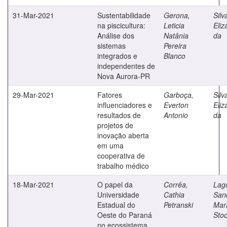
31-Mar-2021
Sustentabilidade
Gerona,
Silv
na piscicultura:
Leticia
Eliz
Análise dos
Natânia
da
sistemas
Pereira
integrados e
Blanco
independentes de
Nova Aurora-PR
29-Mar-2021
Fatores
Garboça,
Silv
influenciadores e
Everton
Eliz
resultados de
Antonio
da
projetos de
inovação aberta
em uma
cooperativa de
trabalho médico
18-Mar-2021
O papel da
Corrêa,
Lag
Universidade
Cathia
San
Estadual do
Petranski
Mar
Oeste do Paraná
Sto
no ecossistema