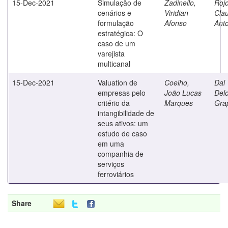
15-Dec-2021
Simulação de
Zadinello,
Rojo
cenários e
Viridian
Cla
formulação
Afonso
Ant
estratégica: O
caso de um
varejista
multicanal
15-Dec-2021
Valuation de
Coelho,
Dal 
empresas pelo
João Lucas
Delc
critério da
Marques
Gra
intangibilidade de
seus ativos: um
estudo de caso
em uma
companhia de
serviços
ferroviários
Share