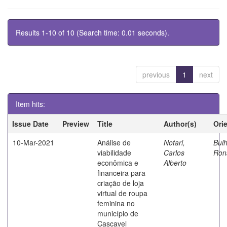
Results 1-10 of 10 (Search time: 0.01 seconds).
previous
1
next
Item hits:
Issue Date
Preview
Title
Author(s)
Ori
10-Mar-2021
Análise de
Notari,
Bul
viabilidade
Carlos
Ron
econômica e
Alberto
financeira para
criação de loja
virtual de roupa
feminina no
município de
Cascavel