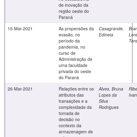
de inovação da
região oeste do
Paraná
15-Mar-2021
As propensões da
Casagrande,
Bran
evasão, no
Edineia
Lore
período da
Ter
pandemia, no
curso de
Administração de
uma faculdade
privada do oeste
do Paraná
26-Mar-2021
Relações entre os
Alves, Bruna
Ribe
atributos das
Lopes da
Iva
transações e a
Silva
complexidade da
Rodrigues
tomada de
decisão no
contexto da
armazenagem de