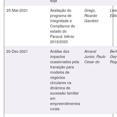
soja
25-Mar-2021
Avaliação do
Grego,
Lei
programa de
Ricardo
Edis
integridade e
Gambini
Compliance do
estado do
Paraná: biênio
2019/2020
20-Dec-2021
Análise dos
Amaral
Bert
impactos
Junior, Paulo
Gey
ocasionados pela
Cesar do
Rogi
transição para
modelos de
negócios
circulares na
dinâmica de
sucessão familiar
em
empreendimentos
rurais