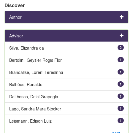
Discover
Author
Advisor
Silva, Elizandra da
2
Bertolini, Geysler Rogis Flor
1
Brandalise, Loreni Teresinha
1
Bulhões, Ronaldo
1
Dal Vesco, Delci Grapegia
1
Lago, Sandra Mara Stocker
1
Leismann, Edison Luiz
1
next >