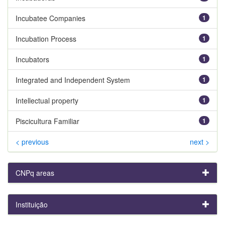
Incubatee Companies
1
Incubation Process
1
Incubators
1
Integrated and Independent System
1
Intellectual property
1
Piscicultura Familiar
1
< previous
next >
CNPq areas
Instituição