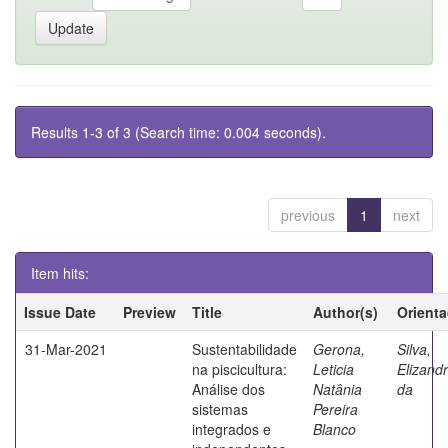
Results 1-3 of 3 (Search time: 0.004 seconds).
previous
1
next
Item hits:
Issue Date
Preview
Title
Author(s)
Orient
31-Mar-2021
Sustentabilidade
Gerona,
Silva,
na piscicultura:
Leticia
Elizand
Análise dos
Natânia
da
sistemas
Pereira
integrados e
Blanco