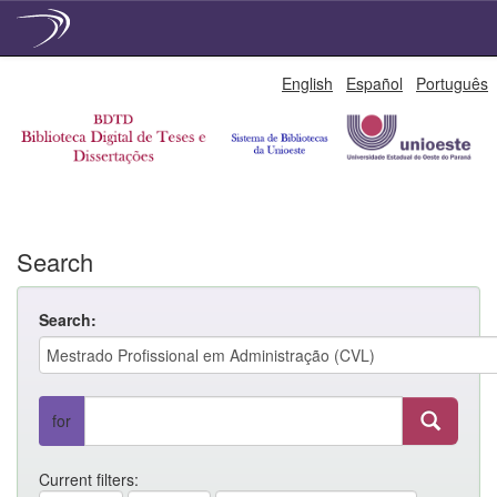
Skip
English
Español
Português
navigation
Search
Search:
for
Current filters: