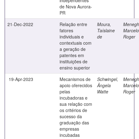
independentes
de Nova Aurora-
PR
21-Dec-2022
Relação entre
Moura,
Menegha
fatores
Taíslaine
Marcelo
individuais e
de
Roger
contextuais com
a geração de
patentes em
instituições de
ensino superior
19-Apr-2023
Mecanismos de
Schwingel,
Menegha
apoio oferecidos
Ângela
Marcelo
pelas
Watte
Roger
incubadoras e
sua relação com
os critérios de
sucesso da
graduação das
empresas
incubadas