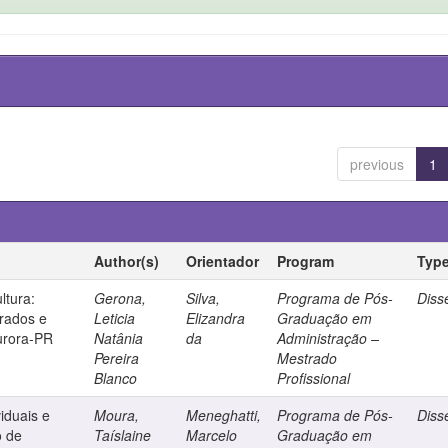
previous
1
Author(s)
Orientador
Program
Typ
ltura:
Gerona,
Silva,
Programa de Pós-
Diss
grados e
Leticia
Elizandra
Graduação em
urora-PR
Natânia
da
Administração –
Pereira
Mestrado
Blanco
Profissional
viduais e
Moura,
Meneghatti,
Programa de Pós-
Diss
o de
Taíslaine
Marcelo
Graduação em