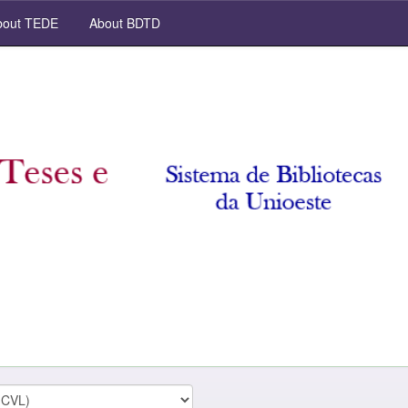
out TEDE
About BDTD