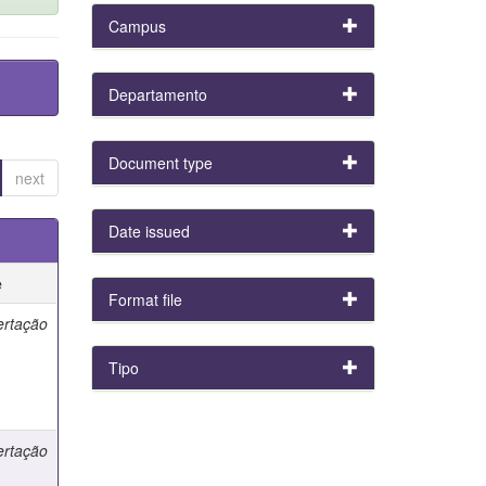
Campus
Departamento
Document type
next
Date issued
e
Format file
ertação
Tipo
ertação