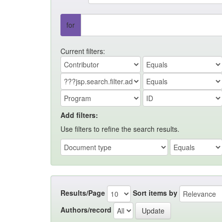
for
Current filters:
Add filters:
Use filters to refine the search results.
Results/Page
Sort items by
Authors/record