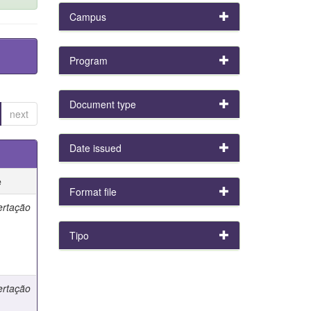
Campus
Program
Document type
next
Date issued
e
Format file
ertação
Tipo
ertação