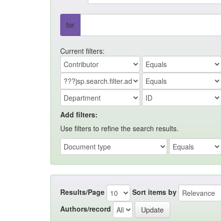
for
Current filters:
Add filters:
Use filters to refine the search results.
Results/Page
Sort items by
Authors/record