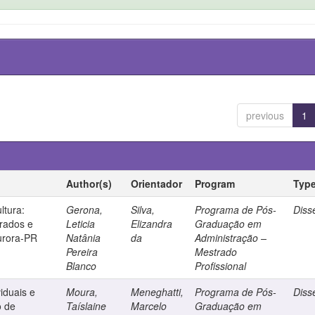
previous
1
Author(s)
Orientador
Program
Typ
ltura:
Gerona,
Silva,
Programa de Pós-
Diss
grados e
Leticia
Elizandra
Graduação em
urora-PR
Natânia
da
Administração –
Pereira
Mestrado
Blanco
Profissional
viduais e
Moura,
Meneghatti,
Programa de Pós-
Diss
o de
Taíslaine
Marcelo
Graduação em