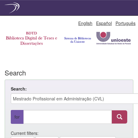
Skip
English
Español
Português
navigation
Search
Search:
for
Current filters: