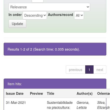
In order
Authors/record
Results 1-2 of 2 (Search time: 0.005 seconds).
previous
1
next
Item hits:
Issue Date
Preview
Title
Author(s)
Orienta
31-Mar-2021
Sustentabilidade
Gerona,
Silva,
na piscicultura:
Leticia
Elizand