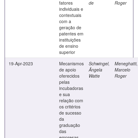
fatores
de
Roger
individuais e
contextuais
com a
geração de
patentes em
instituições
de ensino
superior
19-Apr-2023
Mecanismos
Schwingel,
Meneghatti,
de apoio
Ângela
Marcelo
oferecidos
Watte
Roger
pelas
incubadoras
e sua
relação com
os critérios
de sucesso
da
graduação
das
empresas