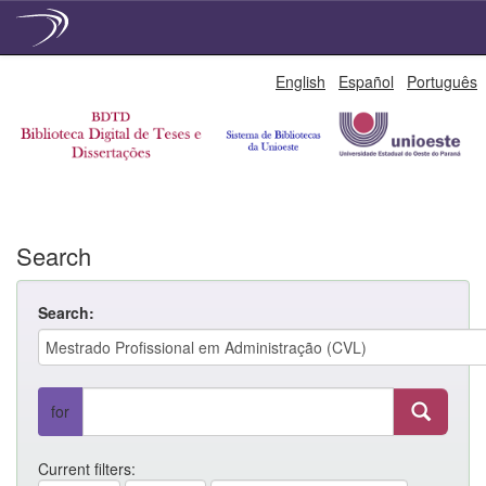
Skip
English
Español
Português
navigation
Search
Search:
for
Current filters: