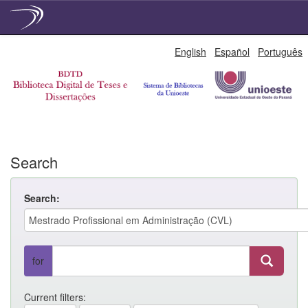
Skip
English
Español
Português
navigation
Search
Search:
for
Current filters: