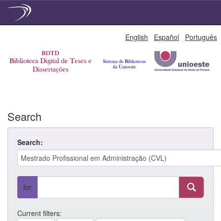
Skip
English
Español
Português
navigation
Search
Search:
for
Current filters: