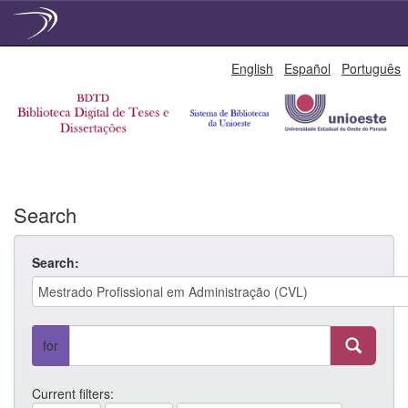
Skip
English
Español
Português
navigation
Search
Search:
for
Current filters: