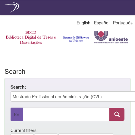
Skip
English
Español
Português
navigation
Search
Search:
for
Current filters: