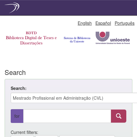
Skip
English
Español
Português
navigation
Search
Search:
for
Current filters: