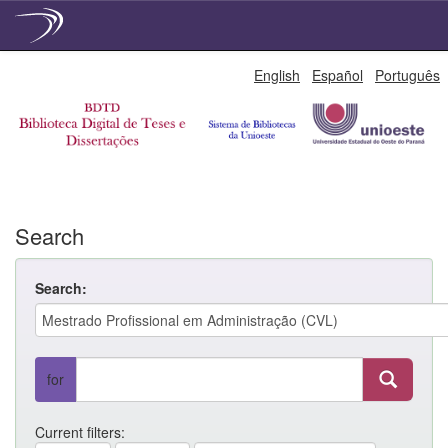
Skip
English
Español
Português
navigation
Search
Search:
for
Current filters: