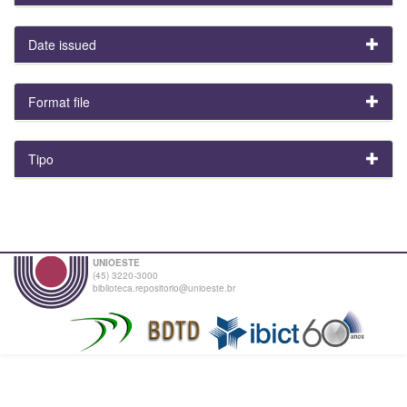
Date issued
Format file
Tipo
UNIOESTE
(45) 3220-3000
biblioteca.repositorio@unioeste.br