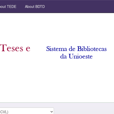
out TEDE
About BDTD