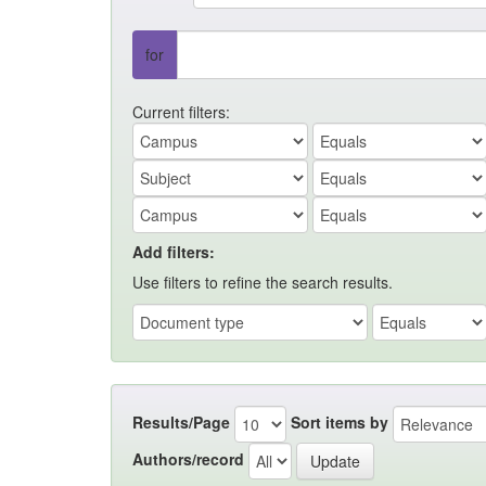
for
Current filters:
Add filters:
Use filters to refine the search results.
Results/Page
Sort items by
Authors/record