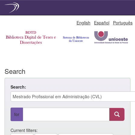
Skip
English
Español
Português
navigation
Search
Search:
for
Current filters: