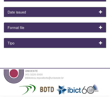
Date issued
Format file
Tipo
UNIOESTE
(45) 3220-3000
biblioteca.repositorio@unioeste.br