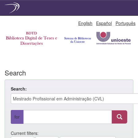
Skip
English
Español
Português
navigation
Search
Search:
for
Current filters: