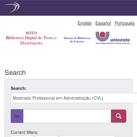
Skip
English
Español
Português
navigation
Search
Search:
for
Current filters: