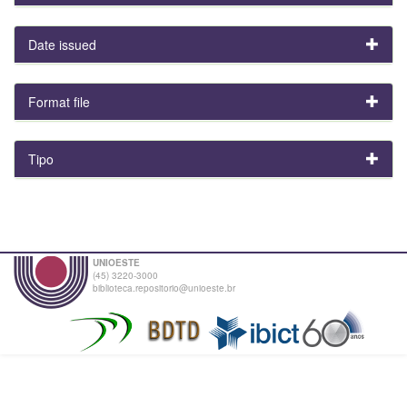
Date issued
Format file
Tipo
UNIOESTE
(45) 3220-3000
biblioteca.repositorio@unioeste.br