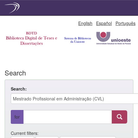
Skip
English
Español
Português
navigation
Search
Search:
for
Current filters: