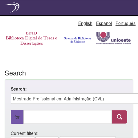
Skip
English
Español
Português
navigation
Search
Search:
for
Current filters: