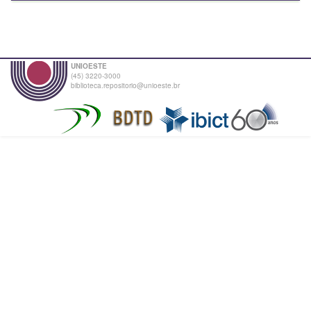
UNIOESTE
(45) 3220-3000
biblioteca.repositorio@unioeste.br