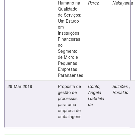
Humano na
Perez
Nakayama
Qualidade
de Serviços:
Um Estudo
em
Instituições
Financeiras
no
Segmento
de Micro e
Pequenas
Empresas
Paranaenses
29-Mar-2019
Proposta de
Conto,
Bulhões ,
gestão de
Angela
Ronaldo
processos
Gabriela
para uma
de
empresa de
embalagens