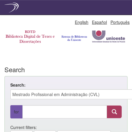
Skip
English
Español
Português
navigation
Search
Search:
for
Current filters: