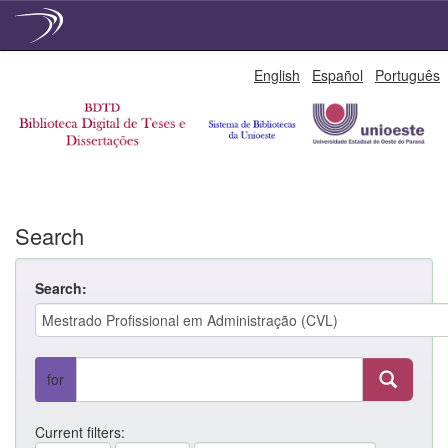
Skip
English
Español
Português
navigation
Search
Search:
for
Current filters: