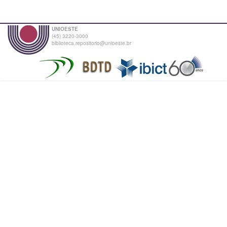
UNIOESTE
(45) 3220-3000
biblioteca.repositorio@unioeste.br