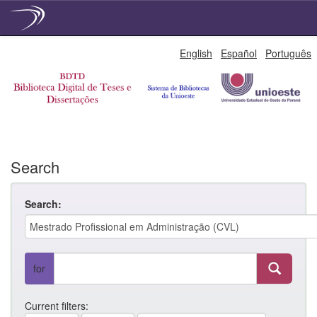
Skip
English
Español
Português
navigation
Search
Search:
for
Current filters: