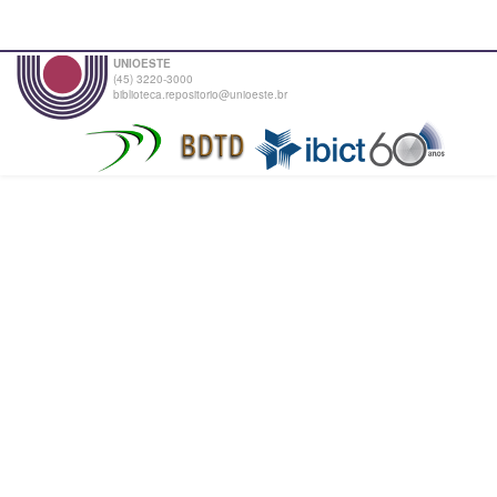
UNIOESTE
(45) 3220-3000
biblioteca.repositorio@unioeste.br