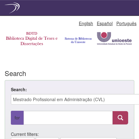
Skip
English
Español
Português
navigation
Search
Search:
for
Current filters: