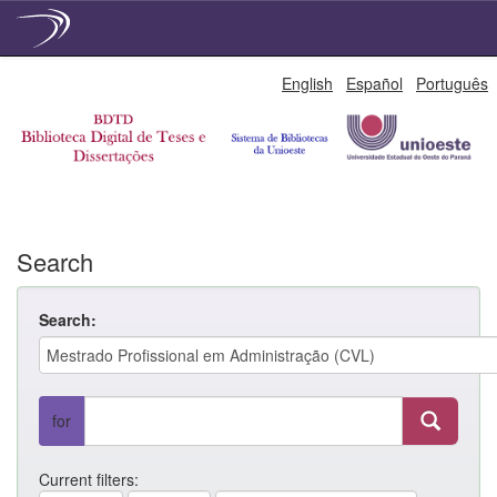
Skip
English
Español
Português
navigation
Search
Search:
for
Current filters: