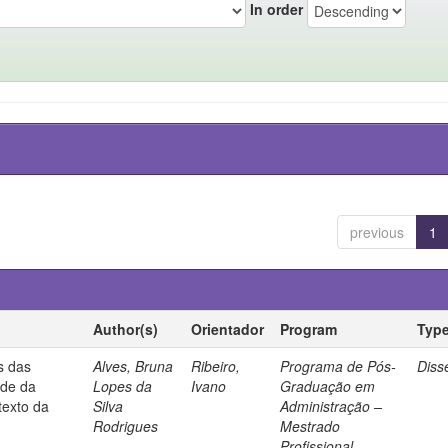
In order
previous
1
Author(s)
Orientador
Program
Typ
s das
Alves, Bruna
Ribeiro,
Programa de Pós-
Diss
ade da
Lopes da
Ivano
Graduação em
texto da
Silva
Administração –
Rodrigues
Mestrado
Profissional