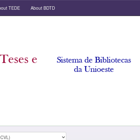
out TEDE
About BDTD