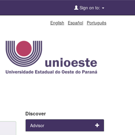
Sign on to:
English
Español
Português
Discover
Advisor