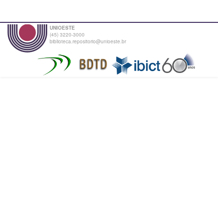
UNIOESTE
(45) 3220-3000
biblioteca.repositorio@unioeste.br