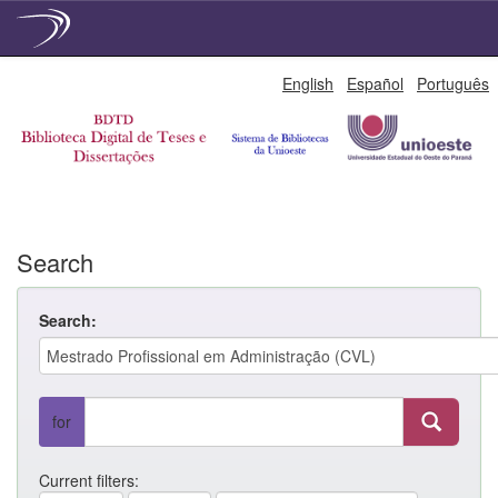
Skip
English
Español
Português
navigation
Search
Search:
for
Current filters: