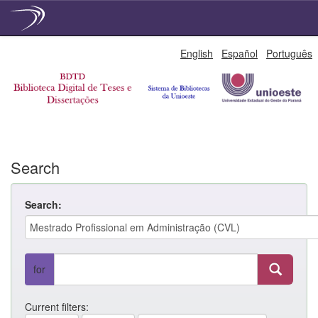
Skip
English
Español
Português
navigation
Search
Search:
for
Current filters: