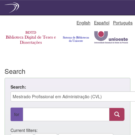
Skip
English
Español
Português
navigation
Search
Search:
for
Current filters: