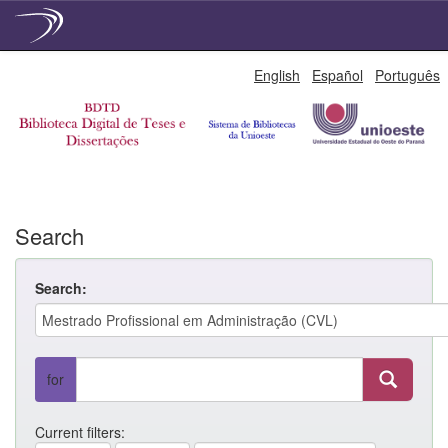
Skip
English
Español
Português
navigation
Search
Search:
for
Current filters: