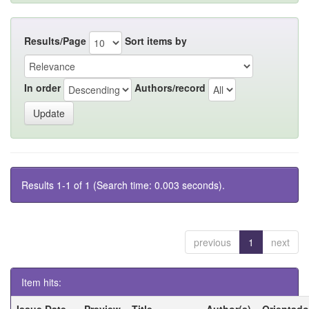
Results/Page
Sort items by
In order
Authors/record
Results 1-1 of 1 (Search time: 0.003 seconds).
previous
1
next
Item hits:
Issue Date
Preview
Title
Author(s)
Orientado