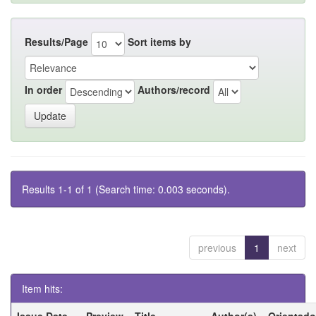
Results/Page
Sort items by
In order
Authors/record
Results 1-1 of 1 (Search time: 0.003 seconds).
previous
1
next
Item hits:
Issue Date
Preview
Title
Author(s)
Orientado