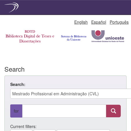
Skip
English
Español
Português
navigation
Search
Search:
for
Current filters: