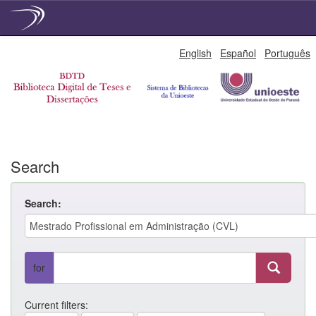
Skip
English
Español
Português
navigation
Search
Search:
for
Current filters: