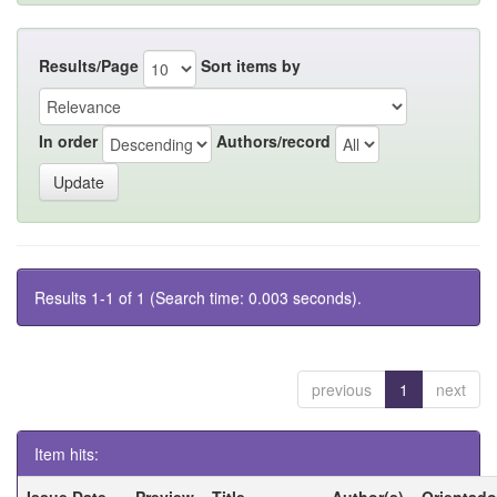
Results/Page
Sort items by
In order
Authors/record
Results 1-1 of 1 (Search time: 0.003 seconds).
previous
1
next
Item hits:
Issue Date
Preview
Title
Author(s)
Orientado