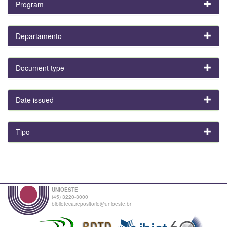
Program
Departamento
Document type
Date issued
Tipo
UNIOESTE
(45) 3220-3000
biblioteca.repositorio@unioeste.br