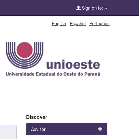
Sign on to:
English
Español
Português
Discover
Advisor