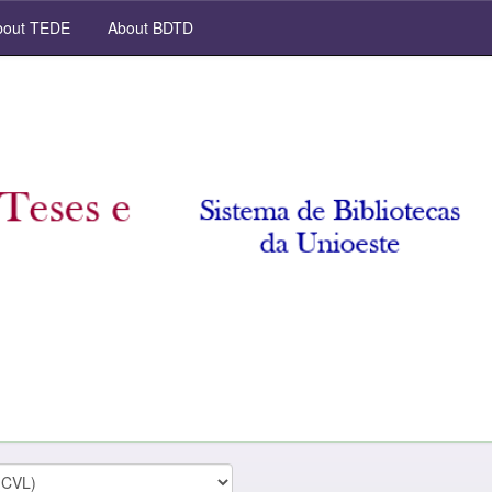
out TEDE
About BDTD