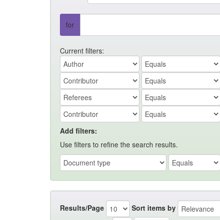
for
Current filters:
Add filters:
Use filters to refine the search results.
Results/Page
Sort items by