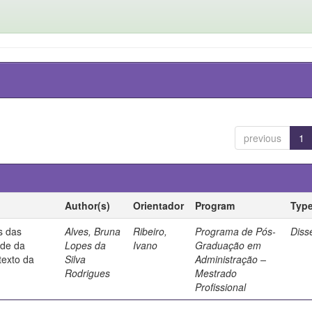
previous
1
Author(s)
Orientador
Program
Typ
s das
Alves, Bruna
Ribeiro,
Programa de Pós-
Diss
ade da
Lopes da
Ivano
Graduação em
texto da
Silva
Administração –
Rodrigues
Mestrado
Profissional