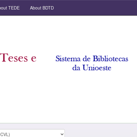
out TEDE
About BDTD