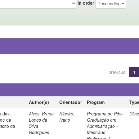
In order
previous
1
Author(s)
Orientador
Program
Typ
s das
Alves, Bruna
Ribeiro,
Programa de Pós-
Diss
ade da
Lopes da
Ivano
Graduação em
texto da
Silva
Administração –
Rodrigues
Mestrado
Profissional