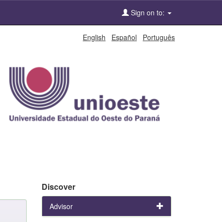
Sign on to:
English
Español
Português
Discover
Advisor