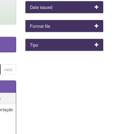
Date issued
Format file
Tipo
next
e
ertação