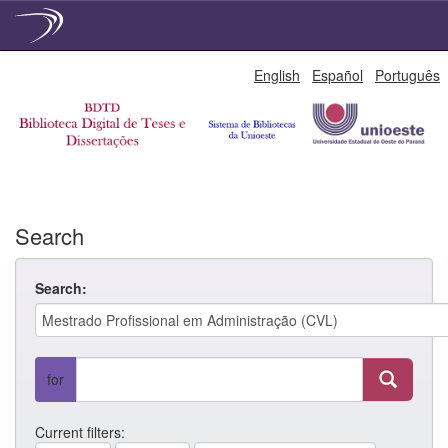
Skip
English
Español
Português
navigation
Search
Search:
for
Current filters: