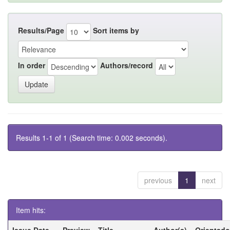
Results/Page
Sort items by
In order
Authors/record
Results 1-1 of 1 (Search time: 0.002 seconds).
previous
1
next
Item hits:
Issue Date
Preview
Title
Author(s)
Orientado