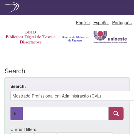
Skip
English
Español
Português
navigation
Search
Search:
for
Current filters: