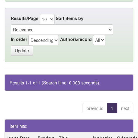
Results/Page
Sort items by
In order
Authors/record
Results 1-1 of 1 (Search time: 0.003 seconds).
previous
1
next
Item hits:
Issue Date
Preview
Title
Author(s)
Orientado