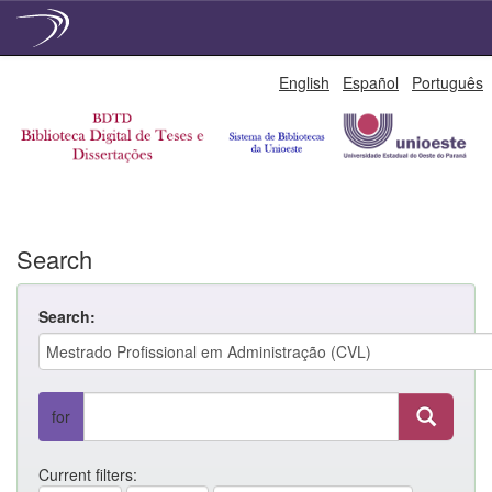
Skip
English
Español
Português
navigation
Search
Search:
for
Current filters: