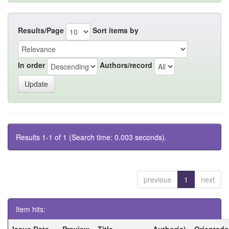
Results/Page
Sort items by
In order
Authors/record
Results 1-1 of 1 (Search time: 0.003 seconds).
previous
1
next
Item hits:
Issue Date
Preview
Title
Author(s)
Orientado