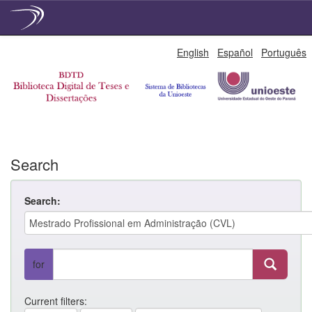
Skip
English
Español
Português
navigation
Search
Search:
for
Current filters: