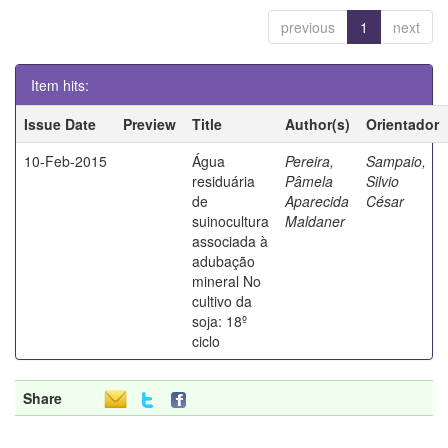
previous
1
next
Item hits:
Issue Date
Preview
Title
Author(s)
Orientador
10-Feb-2015
Água
Pereira,
Sampaio,
residuária
Pâmela
Silvio
de
Aparecida
César
suinocultura
Maldaner
associada à
adubação
mineral No
cultivo da
soja: 18º
ciclo
Share