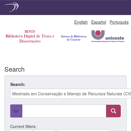
Skip
English
Español
Português
navigation
Search
Search:
for
Current filters: