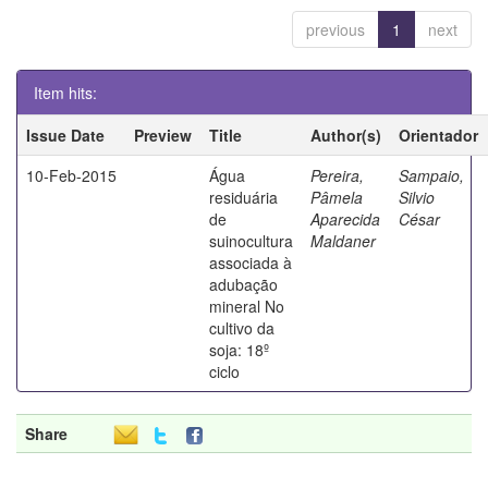
previous
1
next
Item hits:
Issue Date
Preview
Title
Author(s)
Orientador
10-Feb-2015
Água
Pereira,
Sampaio,
residuária
Pâmela
Silvio
de
Aparecida
César
suinocultura
Maldaner
associada à
adubação
mineral No
cultivo da
soja: 18º
ciclo
Share