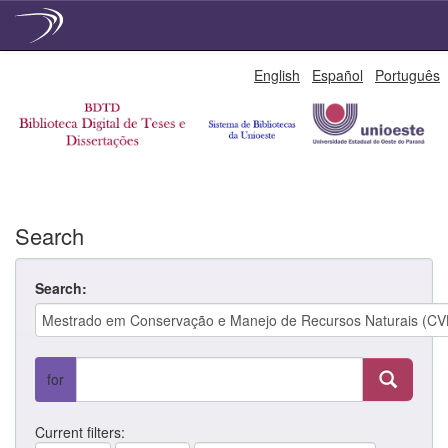
Skip
English
Español
Português
navigation
Search
Search:
for
Current filters: