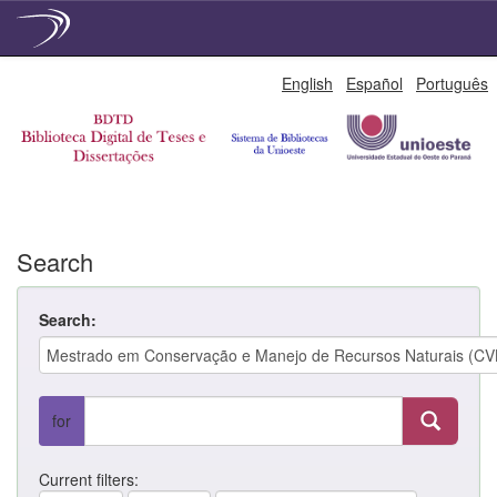
Skip
English
Español
Português
navigation
Search
Search:
for
Current filters: