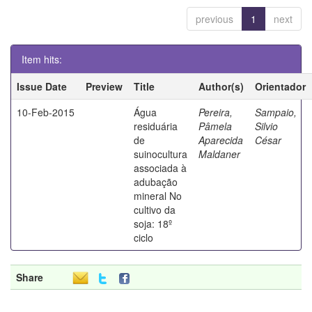
previous
1
next
Item hits:
Issue Date
Preview
Title
Author(s)
Orientador
10-Feb-2015
Água
Pereira,
Sampaio,
residuária
Pâmela
Silvio
de
Aparecida
César
suinocultura
Maldaner
associada à
adubação
mineral No
cultivo da
soja: 18º
ciclo
Share