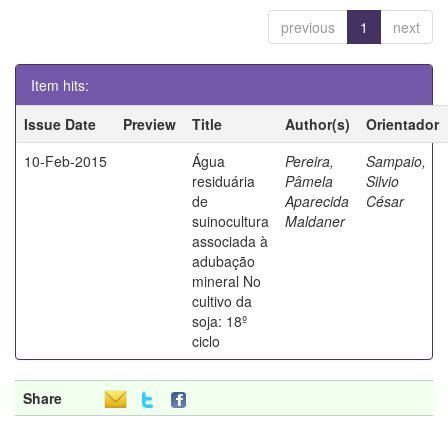
previous
1
next
Item hits:
Issue Date
Preview
Title
Author(s)
Orientador
10-Feb-2015
Água
Pereira,
Sampaio,
residuária
Pâmela
Silvio
de
Aparecida
César
suinocultura
Maldaner
associada à
adubação
mineral No
cultivo da
soja: 18º
ciclo
Share