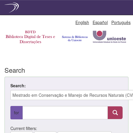
Skip
English
Español
Português
navigation
Search
Search:
for
Current filters: