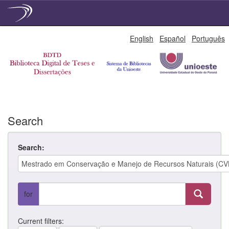
Skip
English
Español
Português
navigation
Search
Search:
for
Current filters: