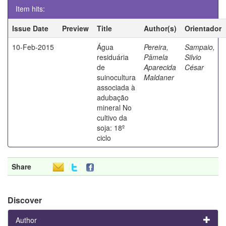
Item hits:
Issue Date
Preview
Title
Author(s)
Orientador
10-Feb-2015
Água
Pereira,
Sampaio,
residuária
Pâmela
Silvio
de
Aparecida
César
suinocultura
Maldaner
associada à
adubação
mineral No
cultivo da
soja: 18º
ciclo
Share
Discover
Author