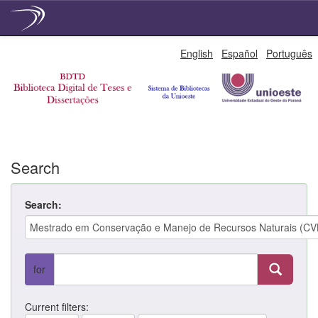
Skip
English
Español
Português
navigation
Search
Search:
for
Current filters: