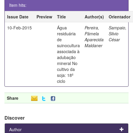
Item hits:
Issue Date
Preview
Title
Author(s)
Orientador
10-Feb-2015
Água
Pereira,
Sampaio,
residuária
Pâmela
Silvio
de
Aparecida
César
suinocultura
Maldaner
associada à
adubação
mineral No
cultivo da
soja: 18º
ciclo
Share
Discover
Author