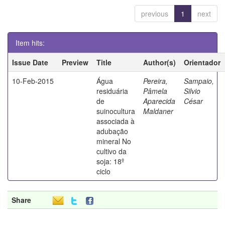
previous
1
next
Item hits:
Issue Date
Preview
Title
Author(s)
Orientador
10-Feb-2015
Água
Pereira,
Sampaio,
residuária
Pâmela
Silvio
de
Aparecida
César
suinocultura
Maldaner
associada à
adubação
mineral No
cultivo da
soja: 18º
ciclo
Share