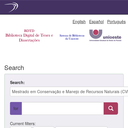
Skip
English
Español
Português
navigation
Search
Search:
for
Current filters: