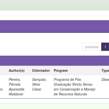
previous
1
Author(s)
Orientador
Program
Typ
Pereira,
Sampaio,
Programa de Pós-
Diss
Pâmela
Silvio
Graduação Stricto Sensu
vo
Aparecida
César
em Conservação e Manejo
Maldaner
de Recursos Naturais