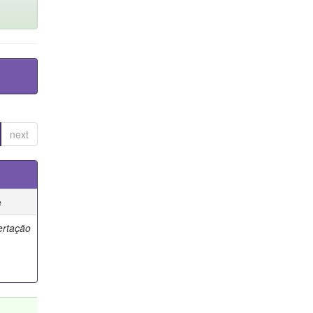
next
e
ertação