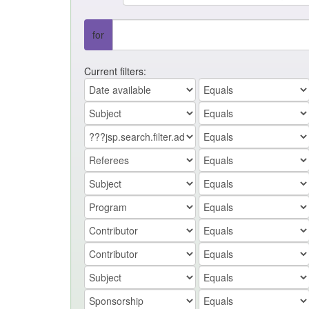
for
Current filters: