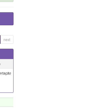
next
e
ertação