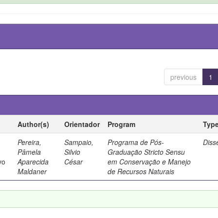
previous
1
Author(s)
Orientador
Program
Typ
Pereira,
Sampaio,
Programa de Pós-
Diss
Pâmela
Silvio
Graduação Stricto Sensu
vo
Aparecida
César
em Conservação e Manejo
Maldaner
de Recursos Naturais