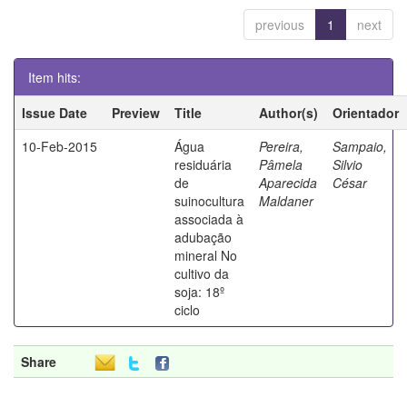
previous
1
next
Item hits:
Issue Date
Preview
Title
Author(s)
Orientador
10-Feb-2015
Água
Pereira,
Sampaio,
residuária
Pâmela
Silvio
de
Aparecida
César
suinocultura
Maldaner
associada à
adubação
mineral No
cultivo da
soja: 18º
ciclo
Share